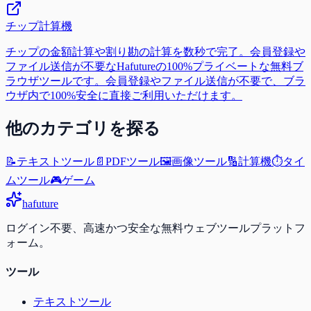
チップ計算機
チップの金額計算や割り勘の計算を数秒で完了。会員登録や
ファイル送信が不要なHafutureの100%プライベートな無料ブ
ラウザツールです。会員登録やファイル送信が不要で、ブラ
ウザ内で100%安全に直接ご利用いただけます。
他のカテゴリを探る
📝
テキストツール
📄
PDFツール
🖼️
画像ツール
🔢
計算機
⏱️
タイ
ムツール
🎮
ゲーム
ha
future
ログイン不要、高速かつ安全な無料ウェブツールプラットフ
ォーム。
ツール
テキストツール