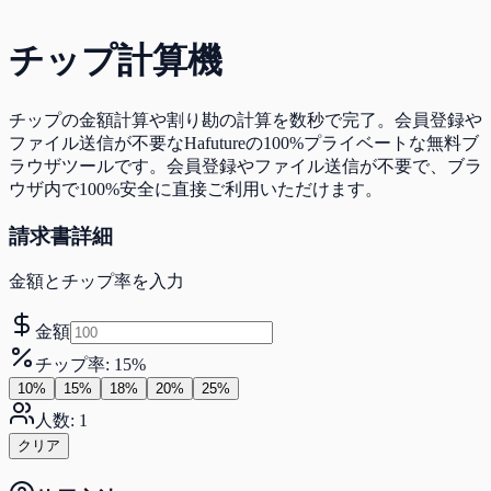
チップ計算機
チップの金額計算や割り勘の計算を数秒で完了。会員登録や
ファイル送信が不要なHafutureの100%プライベートな無料ブ
ラウザツールです。会員登録やファイル送信が不要で、ブラ
ウザ内で100%安全に直接ご利用いただけます。
請求書詳細
金額とチップ率を入力
金額
チップ率
:
15
%
10
%
15
%
18
%
20
%
25
%
人数
:
1
クリア