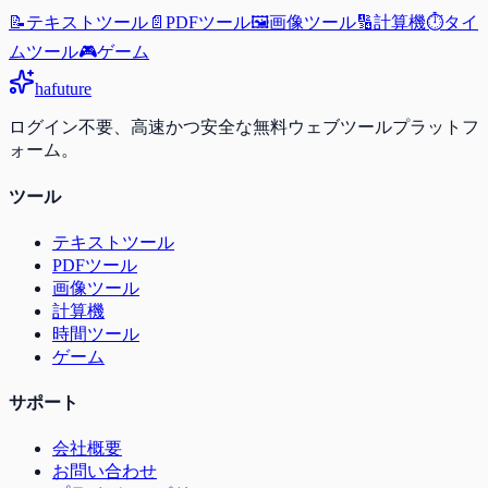
📝
テキストツール
📄
PDFツール
🖼️
画像ツール
🔢
計算機
⏱️
タイ
ムツール
🎮
ゲーム
ha
future
ログイン不要、高速かつ安全な無料ウェブツールプラットフ
ォーム。
ツール
テキストツール
PDFツール
画像ツール
計算機
時間ツール
ゲーム
サポート
会社概要
お問い合わせ