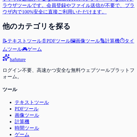
ラウザツールです。会員登録やファイル送信が不要で、ブラ
ウザ内で100%安全に直接ご利用いただけます。
他のカテゴリを探る
📝
テキストツール
📄
PDFツール
🖼️
画像ツール
🔢
計算機
⏱️
タイ
ムツール
🎮
ゲーム
ha
future
ログイン不要、高速かつ安全な無料ウェブツールプラットフ
ォーム。
ツール
テキストツール
PDFツール
画像ツール
計算機
時間ツール
ゲーム