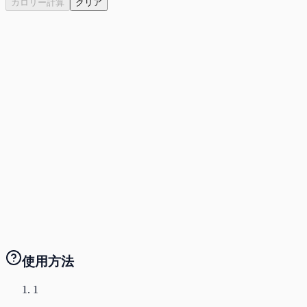
カロリー計算
クリア
運動別消費カロリー
表をクリックすると詳細が表示されます
運動
低
中
高
使用方法
1