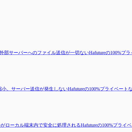
部サーバーへのファイル送信が一切ないHafutureの100
小。サーバー送信が発生しないHafutureの100%プライベ
ルがローカル端末内で安全に処理されるHafutureの100%