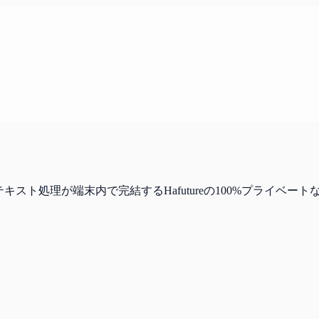
キスト処理が端末内で完結するHafutureの100%プライベ