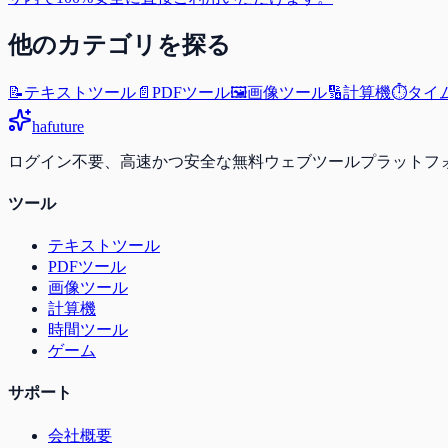
他のカテゴリを探る
📝
テキストツール
📄
PDFツール
🖼️
画像ツール
🔢
計算機
⏱️
タイ
ha
future
ログイン不要、高速かつ安全な無料ウェブツールプラットフ
ツール
テキストツール
PDFツール
画像ツール
計算機
時間ツール
ゲーム
サポート
会社概要