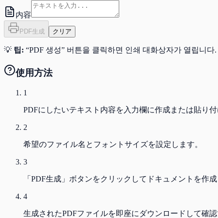
内容
PDF生成
クリア
💡
팁:
“PDF 생성” 버튼을 클릭하면 인쇄 대화상자가 열립니다. 
使用方法
1
PDFにしたいテキスト内容を入力欄に作成または貼り
2
希望のファイル名とフォントサイズを設定します。
3
「PDF生成」ボタンをクリックしてドキュメントを作
4
生成されたPDFファイルを即座にダウンロードして確