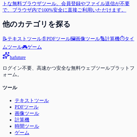
トな無料ブラウザツール。会員登録やファイル送信が不要
で、ブラウザ内で100%安全に直接ご利用いただけます。
他のカテゴリを探る
📝
テキストツール
📄
PDFツール
🖼️
画像ツール
🔢
計算機
⏱️
タイ
ムツール
🎮
ゲーム
ha
future
ログイン不要、高速かつ安全な無料ウェブツールプラットフ
ォーム。
ツール
テキストツール
PDFツール
画像ツール
計算機
時間ツール
ゲーム