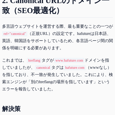
2. Canonical URLのドメイン一
致（SEO最適化）
多言語ウェブサイトを運営する際、最も重要なことの一つが
（正規URL）の設定です。hafutureは日本語、
rel="canonical"
英語、韓国語をサポートしているため、各言語ページ間の関
係を明確にする必要があります。
これまでは、
タグが
ドメインを指
hreflang
www.hafuture.com
していましたが、
タグは
（wwwなし）
canonical
hafuture.com
を指しており、不一致が発生していました。これにより、検
索エンジンが「別のhreflangの場所を指しています」という
エラーを報告していました。
解決策