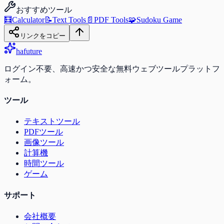
おすすめツール
🧮
Calculator
📝
Text Tools
📄
PDF Tools
🧩
Sudoku Game
リンクをコピー
ha
future
ログイン不要、高速かつ安全な無料ウェブツールプラットフ
ォーム。
ツール
テキストツール
PDFツール
画像ツール
計算機
時間ツール
ゲーム
サポート
会社概要