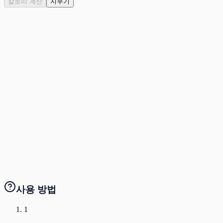
칼로리 계산
지우기
운동별 소모 칼로리
표를 클릭하면 상세 정보를 볼 수 있습니다
운동
낮음
중간
높음
사용 방법
1