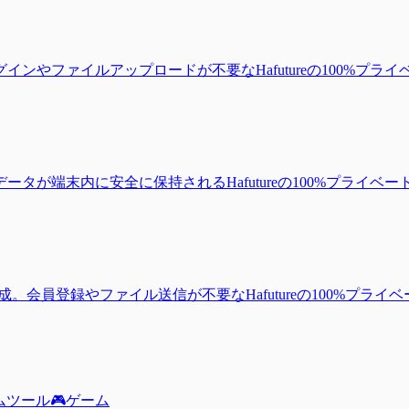
ンやファイルアップロードが不要なHafutureの100%プ
タが端末内に安全に保持されるHafutureの100%プライ
を生成。会員登録やファイル送信が不要なHafutureの100%
ムツール
🎮
ゲーム