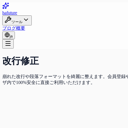
ha
future
ツール
ブログ
概要
ja
改行修正
崩れた改行や段落フォーマットを綺麗に整えます。会員登録やフ
ザ内で100%安全に直接ご利用いただけます。