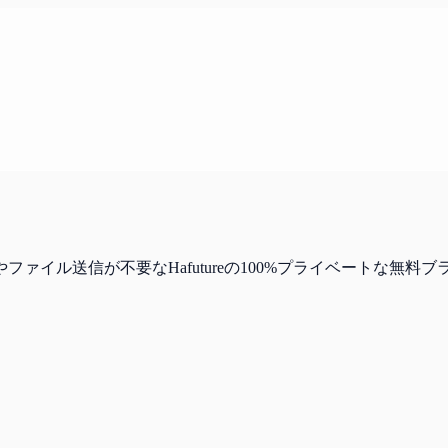
ァイル送信が不要なHafutureの100%プライベートな無