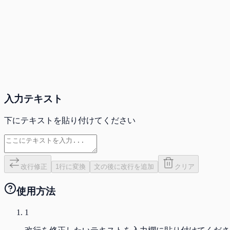
入力テキスト
下にテキストを貼り付けてください
改行修正
1行に変換
文の後に改行を追加
クリア
使用方法
1