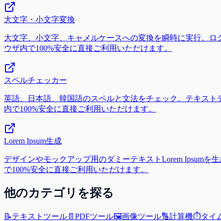
大文字・小文字変換
大文字、小文字、キャメルケースへの変換を瞬時に実行。ログイ
ウザ内で100%安全に直接ご利用いただけます。
スペルチェッカー
英語、日本語、韓国語のスペルと文法をチェック。テキストデー
内で100%安全に直接ご利用いただけます。
Lorem Ipsum生成
デザインやモックアップ用のダミーテキストLorem Ipsum
で100%安全に直接ご利用いただけます。
他のカテゴリを探る
📝
テキストツール
📄
PDFツール
🖼️
画像ツール
🔢
計算機
⏱️
タイ