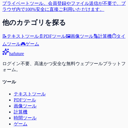
プライベートツール。会員登録やファイル送信が不要で、ブ
ラウザ内で100%安全に直接ご利用いただけます。
他のカテゴリを探る
📝
テキストツール
📄
PDFツール
🖼️
画像ツール
🔢
計算機
⏱️
タイ
ムツール
🎮
ゲーム
ha
future
ログイン不要、高速かつ安全な無料ウェブツールプラットフ
ォーム。
ツール
テキストツール
PDFツール
画像ツール
計算機
時間ツール
ゲーム